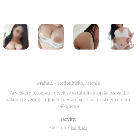
Praha 4 - Hodonínská, Michle
Na veškeré fotografie dívek se vztahují autorská práva dle
zákona 121/2000 sb. Jejich zneužití se stává trestným činem.
Děkujeme
Jazyky
Čeština
English