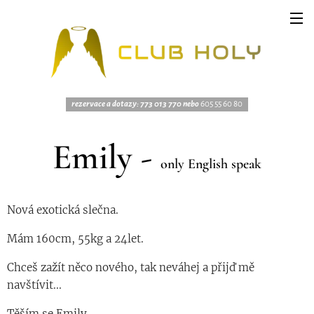
rezervace a dotazy: 773 013 770 nebo
605 55 60 80
Emily -
only English speak
Nová exotická slečna.
Mám 160cm, 55kg a 24let.
Chceš zažít něco nového, tak neváhej a přijď mě
navštívit...
Těším se Emily